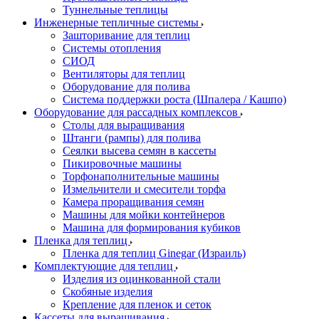
Туннельные теплицы
Инженерные тепличные системы
Зашторивание для теплиц
Системы отопления
СИОД
Вентиляторы для теплиц
Оборудование для полива
Система поддержки роста (Шпалера / Кашпо)
Оборудование для рассадных комплексов
Столы для выращивания
Штанги (рампы) для полива
Сеялки высева семян в кассеты
Пикировочные машины
Торфонаполнительные машины
Измельчители и смесители торфа
Камера проращивания семян
Машины для мойки контейнеров
Машина для формирования кубиков
Пленка для теплиц
Пленка для теплиц Ginegar (Израиль)
Комплектующие для теплиц
Изделия из оцинкованной стали
Скобяные изделия
Крепление для пленок и сеток
Кассеты для выращивания