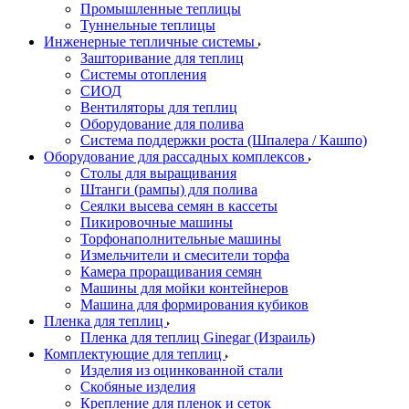
Промышленные теплицы
Туннельные теплицы
Инженерные тепличные системы
Зашторивание для теплиц
Системы отопления
СИОД
Вентиляторы для теплиц
Оборудование для полива
Система поддержки роста (Шпалера / Кашпо)
Оборудование для рассадных комплексов
Столы для выращивания
Штанги (рампы) для полива
Сеялки высева семян в кассеты
Пикировочные машины
Торфонаполнительные машины
Измельчители и смесители торфа
Камера проращивания семян
Машины для мойки контейнеров
Машина для формирования кубиков
Пленка для теплиц
Пленка для теплиц Ginegar (Израиль)
Комплектующие для теплиц
Изделия из оцинкованной стали
Скобяные изделия
Крепление для пленок и сеток