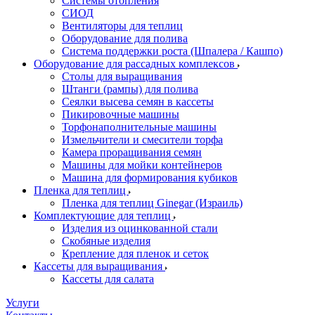
Системы отопления
СИОД
Вентиляторы для теплиц
Оборудование для полива
Система поддержки роста (Шпалера / Кашпо)
Оборудование для рассадных комплексов
Столы для выращивания
Штанги (рампы) для полива
Сеялки высева семян в кассеты
Пикировочные машины
Торфонаполнительные машины
Измельчители и смесители торфа
Камера проращивания семян
Машины для мойки контейнеров
Машина для формирования кубиков
Пленка для теплиц
Пленка для теплиц Ginegar (Израиль)
Комплектующие для теплиц
Изделия из оцинкованной стали
Скобяные изделия
Крепление для пленок и сеток
Кассеты для выращивания
Кассеты для салата
Услуги