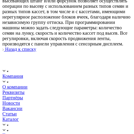
высевающих штанг и/или форсунок позволяет осуществлять
операции по высеву с использованием разных типов семян и
разных типов кассет, в том числе и с кассетами, имеющими
нерегулярное расположение блоков ячеек, благодаря наличию
независимую группу оттиска. При программировании
машины можно задать следующие параметры: количество
семян на лунку, скорость и количество кассет под высев. Все
регулировки, включая скорость продвижения ленты,
производятся с панели управления с сенсорным дисплеем.
Назад к списку
ООО "ИСТОК": работаем с 2006 года.
ИНН: 2312288395, ОГРН 1192375082272
Компания
О компании
Реквизиты
Партнёры
Новости
Вакансии
Статьи
Каталог