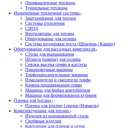
Промышленные теплицы
Туннельные теплицы
Инженерные тепличные системы
Зашторивание для теплиц
Системы отопления
СИОД
Вентиляторы для теплиц
Оборудование для полива
Система поддержки роста (Шпалера / Кашпо)
Оборудование для рассадных комплексов
Столы для выращивания
Штанги (рампы) для полива
Сеялки высева семян в кассеты
Пикировочные машины
Торфонаполнительные машины
Измельчители и смесители торфа
Камера проращивания семян
Машины для мойки контейнеров
Машина для формирования кубиков
Пленка для теплиц
Пленка для теплиц Ginegar (Израиль)
Комплектующие для теплиц
Изделия из оцинкованной стали
Скобяные изделия
Крепление для пленок и сеток