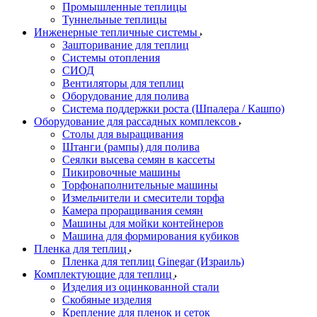
Промышленные теплицы
Туннельные теплицы
Инженерные тепличные системы
Зашторивание для теплиц
Системы отопления
СИОД
Вентиляторы для теплиц
Оборудование для полива
Система поддержки роста (Шпалера / Кашпо)
Оборудование для рассадных комплексов
Столы для выращивания
Штанги (рампы) для полива
Сеялки высева семян в кассеты
Пикировочные машины
Торфонаполнительные машины
Измельчители и смесители торфа
Камера проращивания семян
Машины для мойки контейнеров
Машина для формирования кубиков
Пленка для теплиц
Пленка для теплиц Ginegar (Израиль)
Комплектующие для теплиц
Изделия из оцинкованной стали
Скобяные изделия
Крепление для пленок и сеток