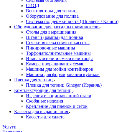
Системы отопления
СИОД
Вентиляторы для теплиц
Оборудование для полива
Система поддержки роста (Шпалера / Кашпо)
Оборудование для рассадных комплексов
Столы для выращивания
Штанги (рампы) для полива
Сеялки высева семян в кассеты
Пикировочные машины
Торфонаполнительные машины
Измельчители и смесители торфа
Камера проращивания семян
Машины для мойки контейнеров
Машина для формирования кубиков
Пленка для теплиц
Пленка для теплиц Ginegar (Израиль)
Комплектующие для теплиц
Изделия из оцинкованной стали
Скобяные изделия
Крепление для пленок и сеток
Кассеты для выращивания
Кассеты для салата
Услуги