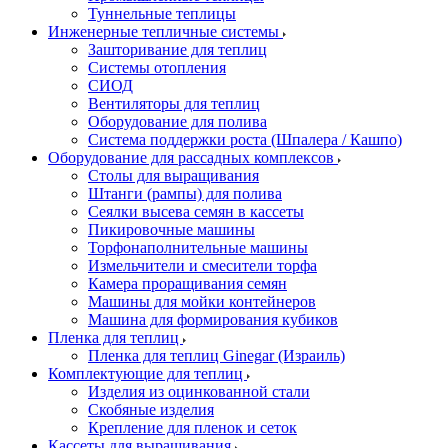
Туннельные теплицы
Инженерные тепличные системы
Зашторивание для теплиц
Системы отопления
СИОД
Вентиляторы для теплиц
Оборудование для полива
Система поддержки роста (Шпалера / Кашпо)
Оборудование для рассадных комплексов
Столы для выращивания
Штанги (рампы) для полива
Сеялки высева семян в кассеты
Пикировочные машины
Торфонаполнительные машины
Измельчители и смесители торфа
Камера проращивания семян
Машины для мойки контейнеров
Машина для формирования кубиков
Пленка для теплиц
Пленка для теплиц Ginegar (Израиль)
Комплектующие для теплиц
Изделия из оцинкованной стали
Скобяные изделия
Крепление для пленок и сеток
Кассеты для выращивания