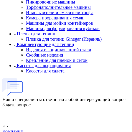
Пикировочные машины
Торфонаполнительные машины
Измельчители и смесители торфа
Камера проращивания семян
Машины для мойки контейнеров
Машина для формирования кубиков
Пленка для теплиц
Пленка для теплиц Ginegar (Израиль)
Комплектующие для теплиц
Изделия из оцинкованной стали
Скобяные изделия
Крепление для пленок и сеток
Кассеты для выращивания
Кассеты для салата
Наши специалисты ответят на любой интересующий вопрос
Задать вопрос
ООО "ИСТОК": работаем с 2006 года.
ИНН: 2312288395, ОГРН 1192375082272
Компания