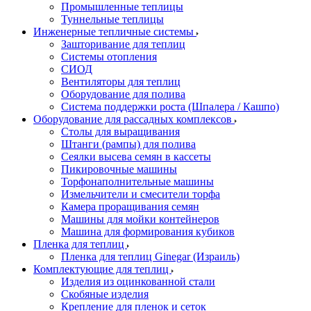
Промышленные теплицы
Туннельные теплицы
Инженерные тепличные системы
Зашторивание для теплиц
Системы отопления
СИОД
Вентиляторы для теплиц
Оборудование для полива
Система поддержки роста (Шпалера / Кашпо)
Оборудование для рассадных комплексов
Столы для выращивания
Штанги (рампы) для полива
Сеялки высева семян в кассеты
Пикировочные машины
Торфонаполнительные машины
Измельчители и смесители торфа
Камера проращивания семян
Машины для мойки контейнеров
Машина для формирования кубиков
Пленка для теплиц
Пленка для теплиц Ginegar (Израиль)
Комплектующие для теплиц
Изделия из оцинкованной стали
Скобяные изделия
Крепление для пленок и сеток