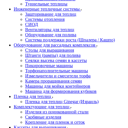
Туннельные теплицы
Инженерные тепличные системы
Зашторивание для теплиц
Системы отопления
СИОД
Вентиляторы для теплиц
Оборудование для полива
Система поддержки роста (Шпалера / Кашпо)
Оборудование для рассадных комплексов
Столы для выращивания
Штанги (рампы) для полива
Сеялки высева семян в кассеты
Пикировочные машины
Торфонаполнительные машины
Измельчители и смесители торфа
Камера проращивания семян
Машины для мойки контейнеров
Машина для формирования кубиков
Пленка для теплиц
Пленка для теплиц Ginegar (Израиль)
Комплектующие для теплиц
Изделия из оцинкованной стали
Скобяные изделия
Крепление для пленок и сеток
Кассеты для выращивания