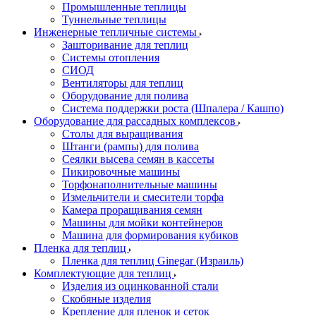
Промышленные теплицы
Туннельные теплицы
Инженерные тепличные системы
Зашторивание для теплиц
Системы отопления
СИОД
Вентиляторы для теплиц
Оборудование для полива
Система поддержки роста (Шпалера / Кашпо)
Оборудование для рассадных комплексов
Столы для выращивания
Штанги (рампы) для полива
Сеялки высева семян в кассеты
Пикировочные машины
Торфонаполнительные машины
Измельчители и смесители торфа
Камера проращивания семян
Машины для мойки контейнеров
Машина для формирования кубиков
Пленка для теплиц
Пленка для теплиц Ginegar (Израиль)
Комплектующие для теплиц
Изделия из оцинкованной стали
Скобяные изделия
Крепление для пленок и сеток