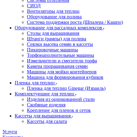
Системы отопления
СИОД
Вентиляторы для теплиц
Оборудование для полива
Система поддержки роста (Шпалера / Кашпо)
Оборудование для рассадных комплексов
Столы для выращивания
Штанги (рампы) для полива
Сеялки высева семян в кассеты
Пикировочные машины
Торфонаполнительные машины
Измельчители и смесители торфа
Камера проращивания семян
Машины для мойки контейнеров
Машина для формирования кубиков
Пленка для теплиц
Пленка для теплиц Ginegar (Израиль)
Комплектующие для теплиц
Изделия из оцинкованной стали
Скобяные изделия
Крепление для пленок и сеток
Кассеты для выращивания
Кассеты для салата
Услуги