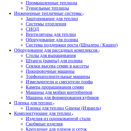
Промышленные теплицы
Туннельные теплицы
Инженерные тепличные системы
Зашторивание для теплиц
Системы отопления
СИОД
Вентиляторы для теплиц
Оборудование для полива
Система поддержки роста (Шпалера / Кашпо)
Оборудование для рассадных комплексов
Столы для выращивания
Штанги (рампы) для полива
Сеялки высева семян в кассеты
Пикировочные машины
Торфонаполнительные машины
Измельчители и смесители торфа
Камера проращивания семян
Машины для мойки контейнеров
Машина для формирования кубиков
Пленка для теплиц
Пленка для теплиц Ginegar (Израиль)
Комплектующие для теплиц
Изделия из оцинкованной стали
Скобяные изделия
Крепление для пленок и сеток