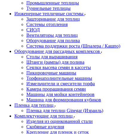
Промышленные теплицы
Туннельные теплицы
Инженерные тепличные системы
Зашторивание для теплиц
Системы отопления
СИОД
Вентиляторы для теплиц
Оборудование для полива
Система поддержки роста (Шпалера / Кашпо)
Оборудование для рассадных комплексов
Столы для выращивания
Штанги (рампы) для полива
Сеялки высева семян в кассеты
Пикировочные машины
Торфонаполнительные машины
Измельчители и смесители торфа
Камера проращивания семян
Машины для мойки контейнеров
Машина для формирования кубиков
Пленка для теплиц
Пленка для теплиц Ginegar (Израиль)
Комплектующие для теплиц
Изделия из оцинкованной стали
Скобяные изделия
Крепление для пленок и сеток